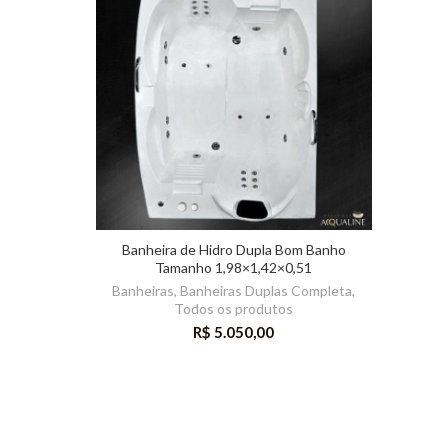
Banheira de Hidro Dupla Bom Banho
Tamanho 1,98×1,42×0,51
Banheiras
,
Banheiras Duplas Completa
,
Todos os produtos
R$
5.050,00