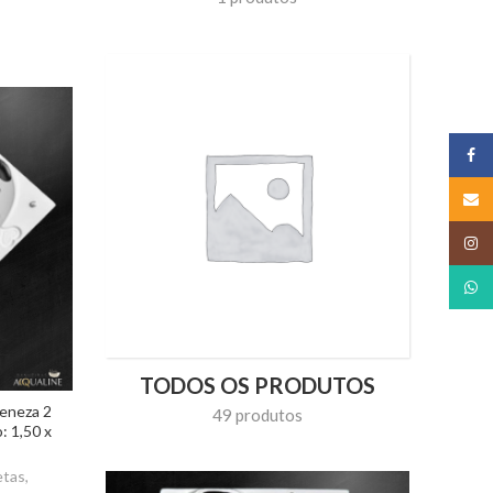
Face
Email
Insta
What
TODOS OS PRODUTOS
eneza 2
49 produtos
: 1,50 x
etas
,