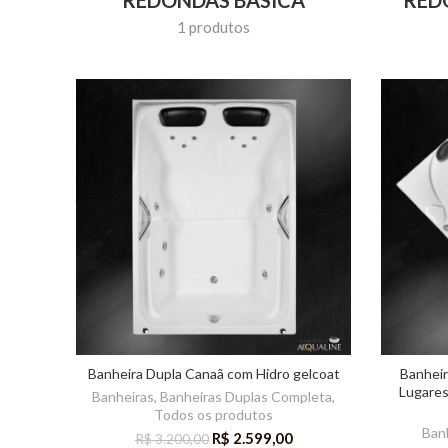
1 produtos
Banheira Dupla Canaã com Hidro gelcoat
Banhei
Lugares
Banheiras
,
Banheiras Duplas Completa
,
Todos os produtos
Ban
R$
2.599,00
R$
3.200,00