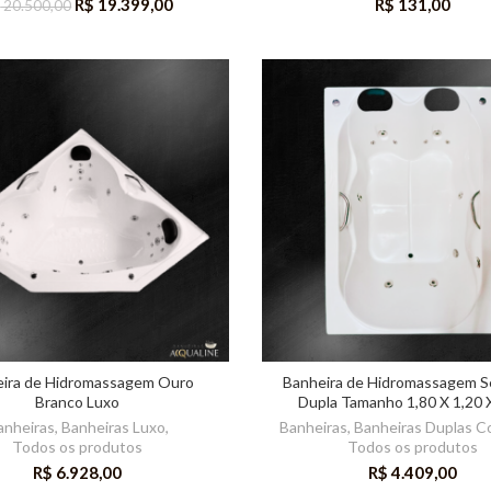
R$
19.399,00
R$
131,00
$
20.500,00
ira de Hidromassagem Ouro
Banheira de Hidromassagem S
Branco Luxo
Dupla Tamanho 1,80 X 1,20 
anheiras
,
Banheiras Luxo
,
Banheiras
,
Banheiras Duplas C
Todos os produtos
Todos os produtos
R$
6.928,00
R$
4.409,00