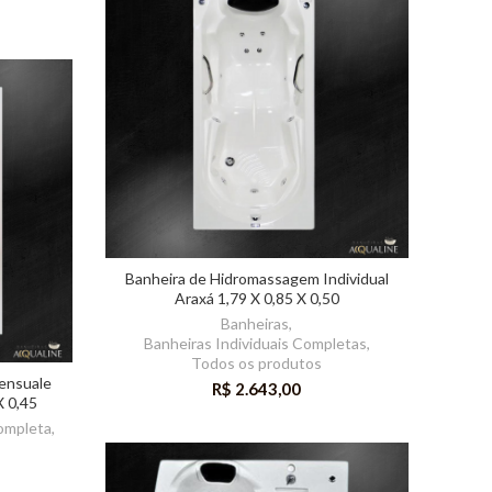
Banheira de Hidromassagem Individual
Araxá 1,79 X 0,85 X 0,50
Banheiras
,
Banheiras Individuais Completas
,
Todos os produtos
ensuale
R$
2.643,00
X 0,45
ompleta
,