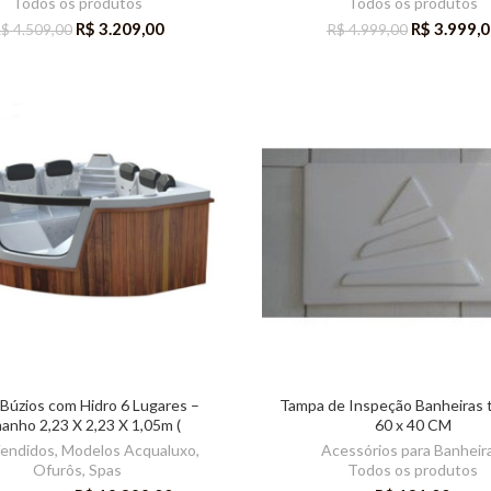
Todos os produtos
Todos os produtos
R$
3.209,00
R$
3.999,0
R$
4.509,00
R$
4.999,00
Búzios com Hidro 6 Lugares –
Tampa de Inspeção Banheiras
anho 2,23 X 2,23 X 1,05m (
60 x 40 CM
AcquaLuxo )
Vendidos
,
Modelos Acqualuxo
,
Acessórios para Banheir
Ofurôs
,
Spas
Todos os produtos