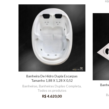
R
Banheira De Hidro Dupla Escarpas
Tamanho 1,88 X 1,28 X 0,52
Banhe
Banheiras
,
Banheiras Duplas Completa
,
Todos os produtos
B
R$
4.620,00