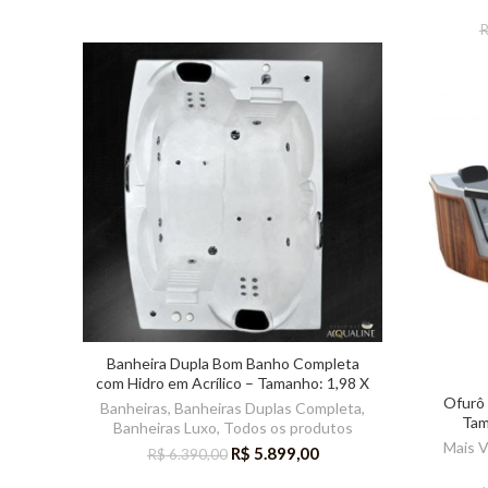
Banheira Dupla Bom Banho Completa
com Hidro em Acrílico – Tamanho: 1,98 X
1,42 X 0,51m
Ofurô 
Banheiras
,
Banheiras Duplas Completa
,
Tam
Banheiras Luxo
,
Todos os produtos
Mais 
R$
5.899,00
R$
6.390,00