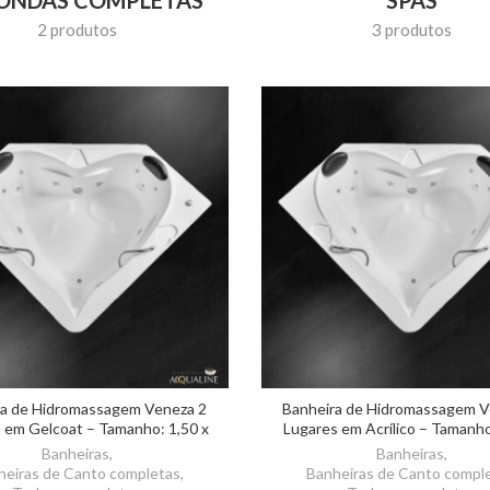
2 produtos
3 produtos
ra de Hidromassagem Veneza 2
Banheira de Hidromassagem V
 em Gelcoat – Tamanho: 1,50 x
Lugares em Acrílico – Tamanho
1,50 x 0,55m
1,50 x 0,55m
Banheiras
,
Banheiras
,
heiras de Canto completas
,
Banheiras de Canto compl