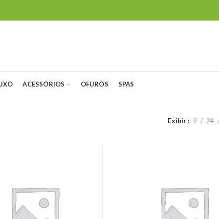
LUXO
ACESSÓRIOS
OFURÔS
SPAS
Exibir
9
24