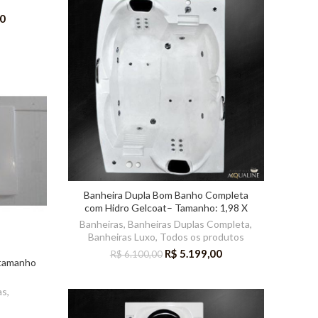
0
Banheira Dupla Bom Banho Completa
com Hidro Gelcoat– Tamanho: 1,98 X
1,42 X 0,51m
Banheiras
,
Banheiras Duplas Completa
,
Banheiras Luxo
,
Todos os produtos
R$
5.199,00
R$
6.100,00
 tamanho
as
,