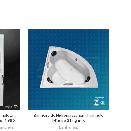
ompleta
Banheira de Hidromassagem Triângulo
Banhe
o: 1,98 X
Mineiro 3 Lugares
ompleta
,
Banheiras
,
B