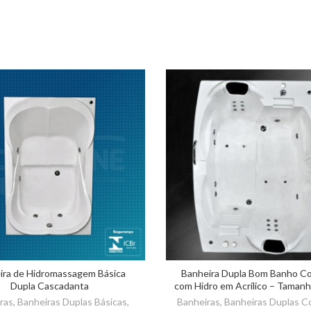
ira de Hidromassagem Básica
Banheira Dupla Bom Banho C
Dupla Cascadanta
com Hidro em Acrílico – Tamanh
1,42 X 0,51m
ras
,
Banheiras Duplas Básicas
,
Banheiras
,
Banheiras Duplas C