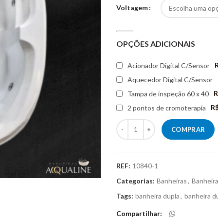
Voltagem
OPÇÕES ADICIONAIS
R
Acionador Digital C/Sensor
Aquecedor Digital C/Sensor
R
Tampa de inspeção 60 x 40
R$
2 pontos de cromoterapia
Quantidade
COMPRAR
REF:
10840-1
Categorias:
Banheiras
,
Banheir
Tags:
banheira dupla
,
banheira d
Compartilhar