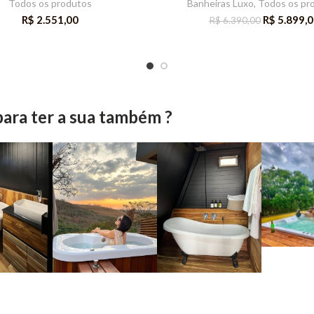
Todos os produtos
Banheiras Luxo
,
Todos os pr
R$
2.551,00
R$
5.899,0
R$
6.390,00
 para ter a sua também ?