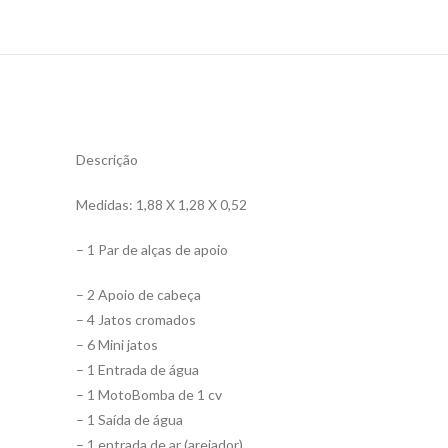
Descrição
Medidas: 1,88 X 1,28 X 0,52
– 1 Par de alças de apoio
– 2 Apoio de cabeça
– 4 Jatos cromados
– 6 Mini jatos
– 1 Entrada de água
– 1 MotoBomba de 1 cv
– 1 Saída de água
– 1 entrada de ar (arejador)