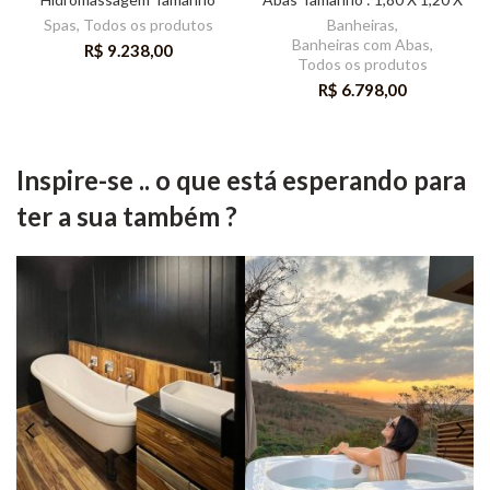
2,00 x 2,00 x 0,88
0,49
Spas
,
Todos os produtos
Banheiras
,
Banheiras com Abas
,
R$
9.238,00
Todos os produtos
R$
6.798,00
Inspire-se .. o que está esperando para
ter a sua também ?