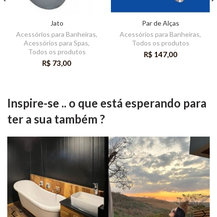
Jato
Par de Alças
Acessórios para Banheiras
,
Acessórios para Banheiras
,
Acessórios para Spas
,
Todos os produtos
Todos os produtos
R$
147,00
R$
73,00
Inspire-se .. o que está esperando para
ter a sua também ?