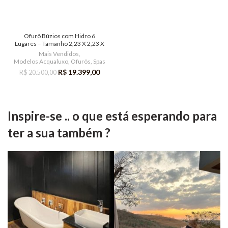
Ofurô Búzios com Hidro 6
Lugares – Tamanho 2,23 X 2,23 X
1,05m ( AcquaLuxo )
Mais Vendidos
,
Modelos Acqualuxo
,
Ofurôs
,
Spas
R$
19.399,00
R$
20.500,00
Inspire-se .. o que está esperando para
ter a sua também ?