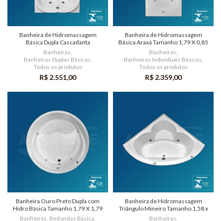
Banheira de Hidromassagem
Banheira de Hidromassagem
Básica Dupla Cascadanta
Básica Araxá Tamanho 1,79 X 0,85
X 0,50
Banheiras
,
Banheiras
,
Banheiras Duplas Básicas
,
Banheiras Individuais Básicas
,
Todos os produtos
Todos os produtos
R$
2.551,00
R$
2.359,00
Banheira Ouro Preto Dupla com
Banheira de Hidromassagem
Hidro Básica Tamanho 1,79 X 1,79
Triângulo Mineiro Tamanho 1,58 x
X 0,45
1,58 x 52
Banheiras
,
Redondas Básica
,
Banheiras
,