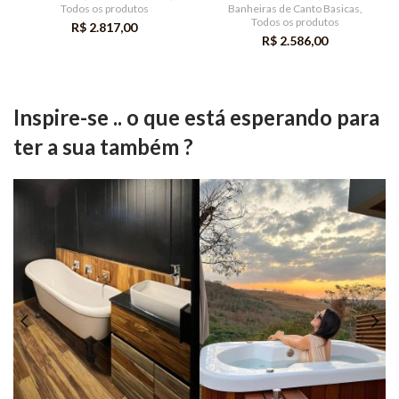
Todos os produtos
Banheiras de Canto Basicas
,
Todos os produtos
R$
2.817,00
R$
2.586,00
Inspire-se .. o que está esperando para
ter a sua também ?