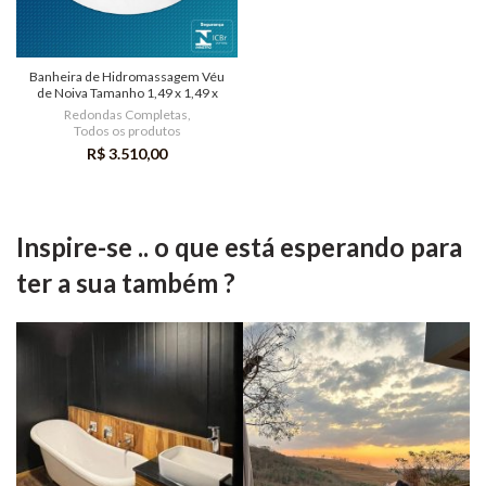
Banheira de Hidromassagem Véu
de Noiva Tamanho 1,49 x 1,49 x
0,40
Redondas Completas
,
Todos os produtos
R$
3.510,00
Inspire-se .. o que está esperando para
ter a sua também ?