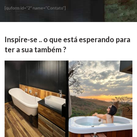
[quform id=”2″ name=”Contato”]
Inspire-se .. o que está esperando para
ter a sua também ?